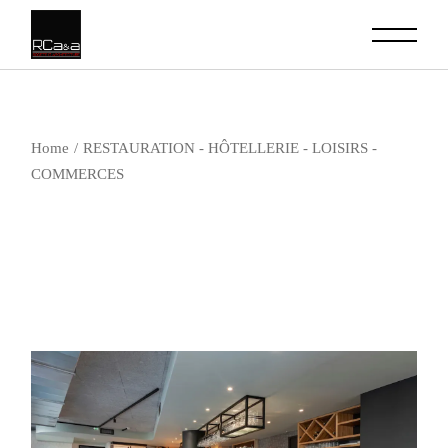
Skip
to
the
content
Home
RESTAURATION - HÔTELLERIE - LOISIRS -
COMMERCES