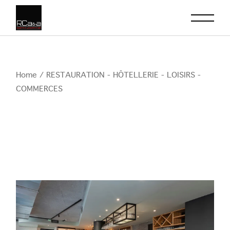
Skip
to
the
content
Home
RESTAURATION - HÔTELLERIE - LOISIRS -
COMMERCES