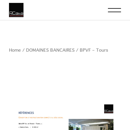
Skip
to
the
content
Home
DOMAINES BANCAIRES
BPVF – Tours